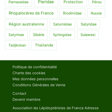
Pieridae
Protection
Parnassidae
Pérou
Rhopalocères de France
Riodinidae
Russie
Région australienne
Saturniidae
Satyridae
Satyrinae
Sibérie
Sphingidae
Sulawesi
Thaïlande
Tadjikistan
Politique de confidentialité
Charte des cookies
Mes données personnelles
Conditions Générales de Vente
Contact
Devenir membre
Association les Lépidoptéristes de France Adresse