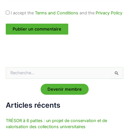
I accept the
Terms and Conditions
and the
Privacy Policy
R
e
c
Devenir membre
h
e
r
Articles récents
c
h
e
TRÉSOR à 6 pattes : un projet de conservation et de
r
valorisation des collections universitaires