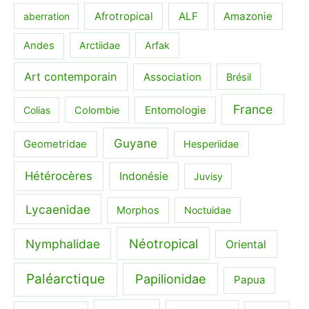
Afrotropical
ALF
Amazonie
aberration
Andes
Arctiidae
Arfak
Art contemporain
Association
Brésil
France
Entomologie
Colias
Colombie
Guyane
Geometridae
Hesperiidae
Hétérocères
Indonésie
Juvisy
Lycaenidae
Morphos
Noctuidae
Néotropical
Nymphalidae
Oriental
Paléarctique
Papilionidae
Papua